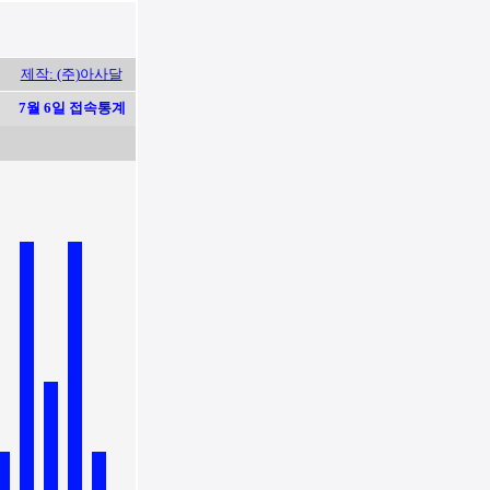
제작: (주)아사달
7월 6일 접속통계