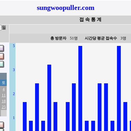
sungwoopuller.com
접 속 통 계
월
총 방문자
51명
시간당 평균 접속수
3명
5
3
토
4
2
11
18
25
1