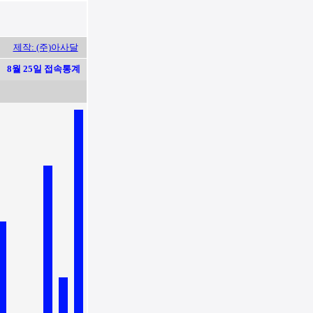
제작: (주)아사달
8월 25일 접속통계