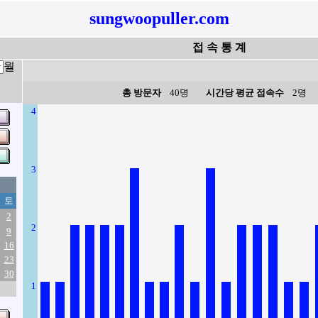
sungwoopuller.com
접 속 통 계
월
총 방문자
40명
시간당 평균 접속수
2명
4
3
토
2
2
9
16
23
30
1