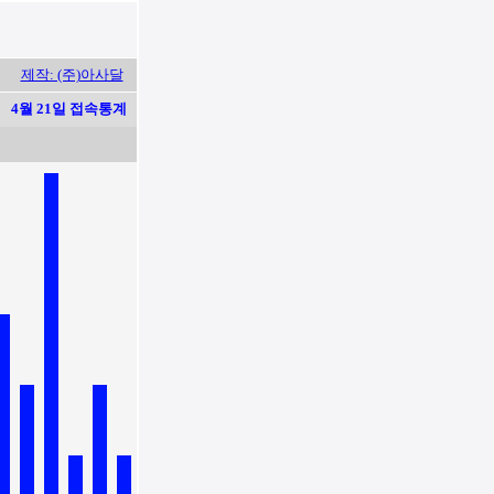
제작: (주)아사달
4월 21일 접속통계