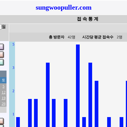
sungwoopuller.com
접 속 통 계
월
총 방문자
42명
시간당 평균 접속수
2명
5
3
토
5
2
12
19
26
1