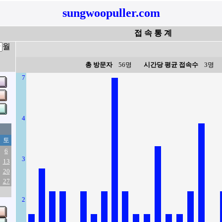
sungwoopuller.com
접 속 통 계
월
총 방문자
56명
시간당 평균 접속수
3명
7
4
토
6
3
13
20
27
2