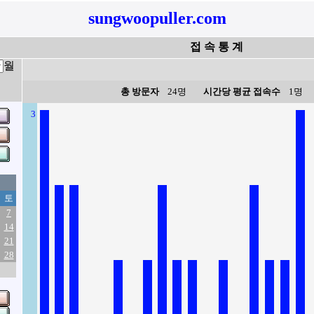
sungwoopuller.com
접 속 통 계
월
총 방문자
24명
시간당 평균 접속수
1명
3
토
7
14
21
28