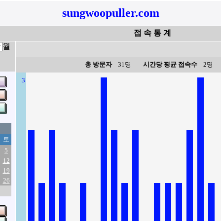
sungwoopuller.com
접 속 통 계
월
총 방문자
31명
시간당 평균 접속수
2명
3
토
5
12
19
26